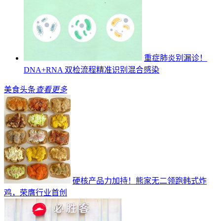
重症肺炎别漏诊！
DNA+RNA 双检流程精准识别混合感染
美食头条
查看更多
硬核产品力加持！熊家无二领跑韩式炸
鸡，荣膺行业首创