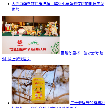
大连海鲜餐饮口碑推荐：解析小黄鱼餐饮店的地道老菜
优势
百胜创星杯：当Z世代“脑
洞”遇上餐饮巨头
二十载坚守的有机种