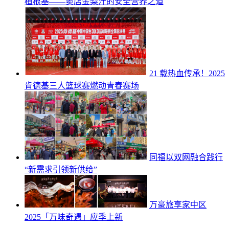
植根基——窦店金梨汁的安全营养之道
21 载热血传承！2025
肯德基三人篮球赛燃动青春赛场
同福以双网融合践行
“新需求引领新供给”
万豪旅享家中区
2025「万味奇遇」应季上新