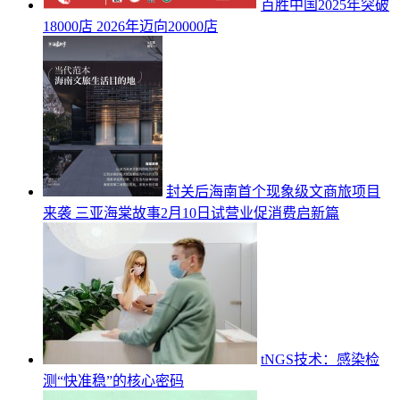
百胜中国2025年突破
18000店 2026年迈向20000店
封关后海南首个现象级文商旅项目
来袭 三亚海棠故事2月10日试营业促消费启新篇
tNGS技术：感染检
测“快准稳”的核心密码