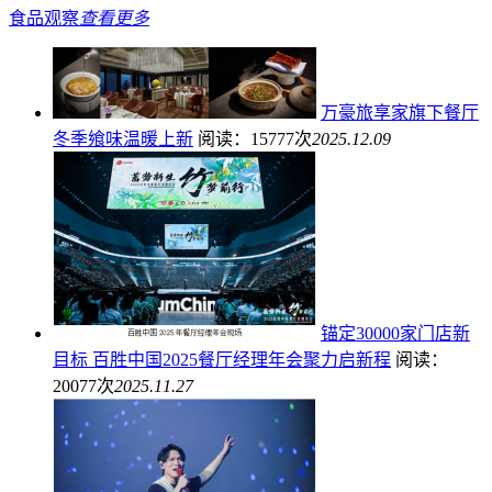
食品观察
查看更多
万豪旅享家旗下餐厅
冬季飨味温暖上新
阅读：15777次
2025.12.09
锚定30000家门店新
目标 百胜中国2025餐厅经理年会聚力启新程
阅读：
20077次
2025.11.27