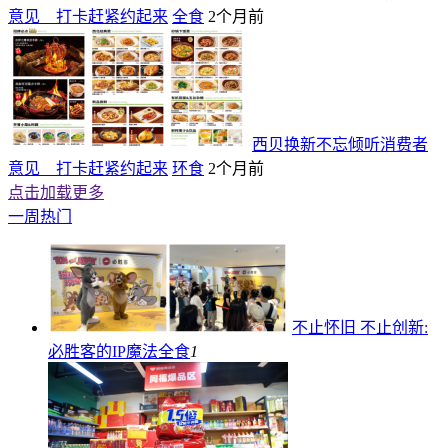
意见 打卡赶紧约起来
全食
2个月前
西贝换新不忘倾听消费者
意见 打卡赶紧约起来
环食
2个月前
点击加载更多
一周热门
不止怀旧 不止创新:
必胜客的IP魔法
全食
1