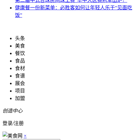
第二届中式台球民间球王赛”华中大区赛冠军出炉！
健康餐
一份新菜单：必胜客如何让年轻人乐于“见面吃
饭”
头条
美食
餐饮
食品
食材
食谱
展会
项目
加盟
创造中心
登录
/
注册
×