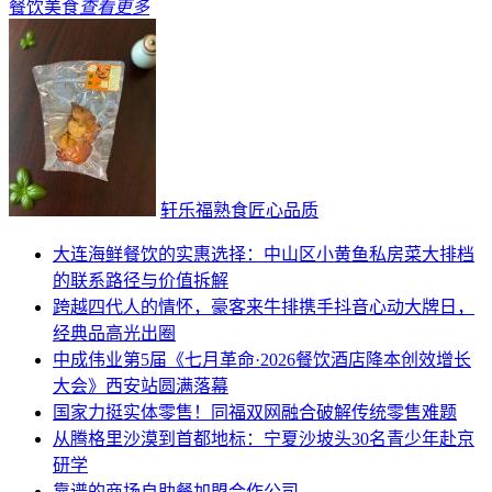
餐饮美食
查看更多
轩乐福熟食匠心品质
大连海鲜餐饮的实惠选择：中山区小黄鱼私房菜大排档
的联系路径与价值拆解
跨越四代人的情怀，豪客来牛排携手抖音心动大牌日，
经典品高光出圈
中成伟业第5届《七月革命·2026餐饮酒店降本创效增长
大会》西安站圆满落幕
国家力挺实体零售！同福双网融合破解传统零售难题
从腾格里沙漠到首都地标：宁夏沙坡头30名青少年赴京
研学
靠谱的商场自助餐加盟合作公司