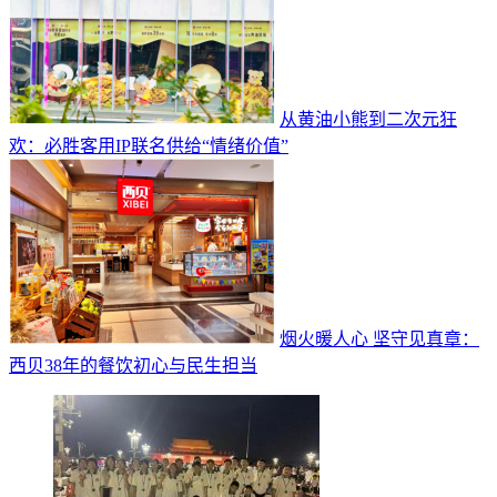
从黄油小熊到二次元狂
欢：必胜客用IP联名供给“情绪价值”
烟火暖人心 坚守见真章：
西贝38年的餐饮初心与民生担当