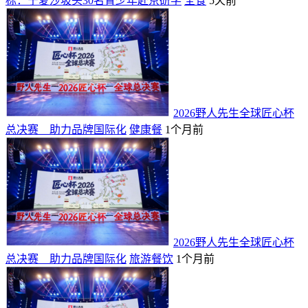
标：宁夏沙坡头30名青少年赴京研学
全食
5天前
2026野人先生全球匠心杯
总决赛 助力品牌国际化
健康餐
1个月前
2026野人先生全球匠心杯
总决赛 助力品牌国际化
旅游餐饮
1个月前