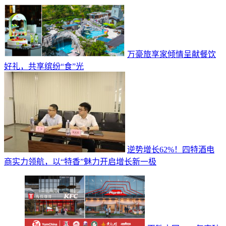
万豪旅享家倾情呈献餐饮
好礼，共享缤纷“食”光
逆势增长62%！四特酒电
商实力领航，以“特香”魅力开启增长新一极