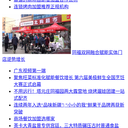
连锁烤肉加盟推荐正规机构
同福双网融合赋能实体门
店逆势增长
广东视频第一端
聚焦旺菜标准化赋能餐饮增长 第六届美极鲜生全国烹饪
大赛正式启幕
不用远行！塔元庄同福园两大露营地 烧烤遛娃团建一站
式配齐
连续两年入选“品味新疆”| “小小的我”鲜果干品牌再获新
突破
商场餐饮加盟选哪家
茶卡大青盐曾专供宫廷，三大特质碾压古时普通食盐