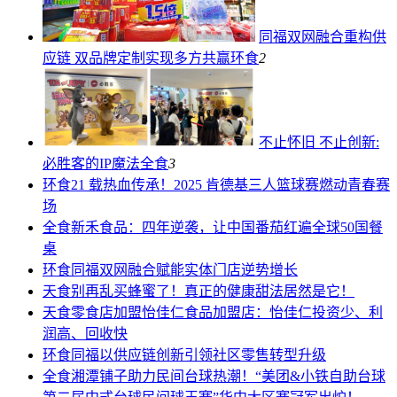
同福双网融合重构供
应链 双品牌定制实现多方共赢
环食
2
不止怀旧 不止创新:
必胜客的IP魔法
全食
3
环食
21 载热血传承！2025 肯德基三人篮球赛燃动青春赛
场
全食
新禾食品：四年逆袭，让中国番茄红遍全球50国餐
桌
环食
同福双网融合赋能实体门店逆势增长
天食
别再乱买蜂蜜了！真正的健康甜法居然是它！
天食
零食店加盟怡佳仁食品加盟店：怡佳仁投资少、利
润高、回收快
环食
同福以供应链创新引领社区零售转型升级
全食
湘潭铺子助力民间台球热潮！“美团&小铁自助台球